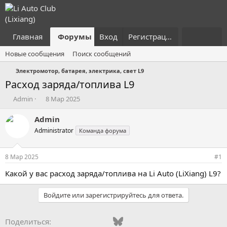
Главная
Форумы
Вход
Что нового?
Регистрация
Пользовател
Новые сообщения
Поиск сообщений
Электромотор, батарея, электрика, свет L9
Расход заряда/топлива L9
А
Д
Admin
8 Мар 2025
в
а
т
т
Admin
о
а
Administrator
Команда форума
р
н
т
а
е
ч
8 Мар 2025
#1
м
а
ы
л
Какой у вас расход заряда/топлива на Li Auto (LiXiang) L9?
а
Войдите или зарегистрируйтесь для ответа.
Vkontakte
Odnoklassniki
Mail.ru
Bluesky
WhatsApp
Telegram
Электронная
Поделиться: