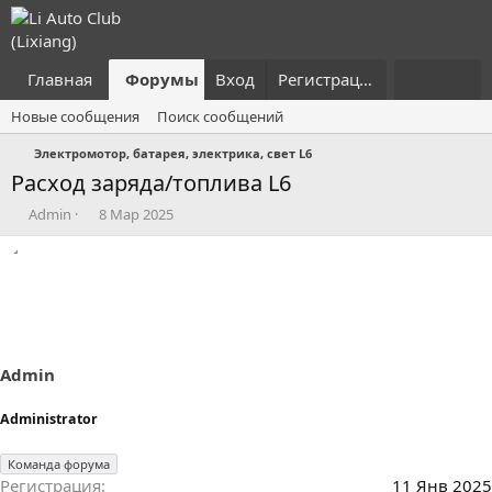
Главная
Форумы
Вход
Что нового?
Регистрация
Пользовател
Новые сообщения
Поиск сообщений
Электромотор, батарея, электрика, свет L6
Расход заряда/топлива L6
А
Д
Admin
8 Мар 2025
в
а
т
т
о
а
р
н
т
а
е
ч
м
а
ы
л
Admin
а
Administrator
Команда форума
Регистрация
11 Янв 2025