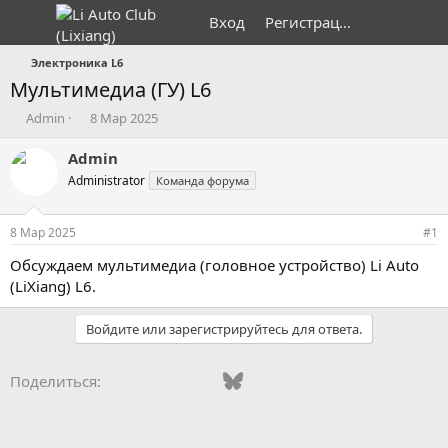
Вход
Регистрация
Электроника L6
Мультимедиа (ГУ) L6
А
Д
Admin
8 Мар 2025
в
а
т
т
Admin
о
а
Administrator
Команда форума
р
н
т
а
е
ч
8 Мар 2025
#1
м
а
ы
л
Обсуждаем мультимедиа (головное устройство) Li Auto
а
(LiXiang) L6.
Войдите или зарегистрируйтесь для ответа.
Vkontakte
Odnoklassniki
Mail.ru
Bluesky
WhatsApp
Telegram
Электронная
Ссылка
Поделиться: