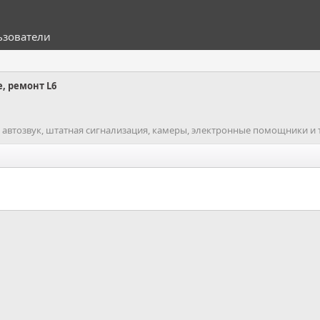
ьзователи
, ремонт L6
втозвук, штатная сигнализация, камеры, электронные помощники и т.д.)