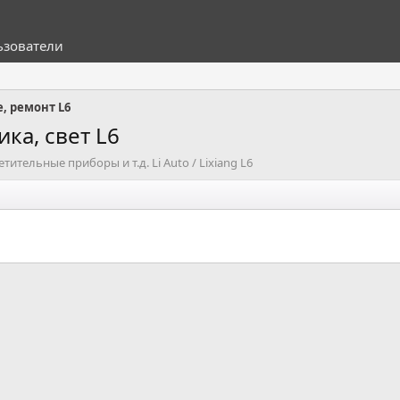
ьзователи
, ремонт L6
ка, свет L6
ительные приборы и т.д. Li Auto / Lixiang L6